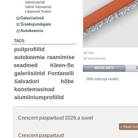
Valmisraamid
Valmis fotoraamid
Lõppenud Tooted
Galeriisiinid
Sisekujundajale
Autokeemia
TAGS
puitprofiilid
Print
autokeemia
raamimise
View full size
seadmed
Kleen-flo
MORE INFO
galeriisiinid
Fontanelli
hõbe säbruga siseliist
Salvadori
hõbe
koostemasinad
alumiiniumprofiilid
Crescent paspartuud 2026.a suvel
» Read mor
Crescent paspartuud