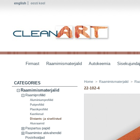
english
eesti keel
Firmast
Raamimismaterjalid
Autokeemia
Sisekujundaj
Home
>
Raamimismaterjalid
>
Raa
CATEGORIES
22-102-4
Raamimismaterjalid
Raamiprofiilid
Alumiiniumprofiilid
Puitprofiilid
Plastikprofiilid
Kastliistud
Distants- ja siseliistud
Alusraamid
Paspartuu papid
Raamimise abivahendid
Postrihoidjad