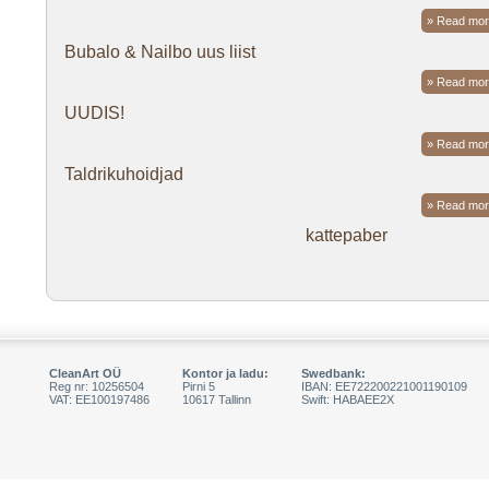
» Read mor
Bubalo & Nailbo uus liist
» Read mor
UUDIS!
» Read mor
Taldrikuhoidjad
» Read mor
kattepaber
CleanArt OÜ
Kontor ja ladu:
Swedbank:
Reg nr: 10256504
Pirni 5
IBAN: EE722200221001190109
VAT: EE100197486
10617 Tallinn
Swift: HABAEE2X