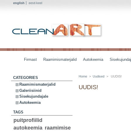
english
eesti keel
Firmast
Raamimismaterjalid
Autokeemia
Sisekujundaj
Home
>
Uudised
>
UUDIS!
CATEGORIES
Raamimismaterjalid
UUDIS!
Galeriisiinid
Sisekujundajale
Autokeemia
TAGS
puitprofiilid
autokeemia
raamimise