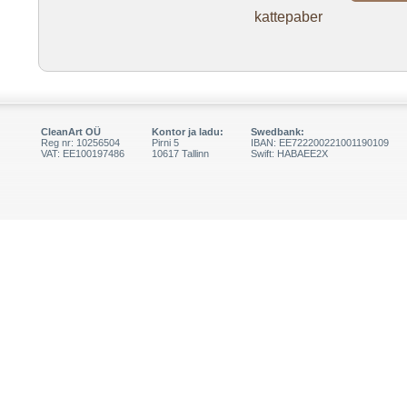
kattepaber
CleanArt OÜ
Kontor ja ladu:
Swedbank:
Reg nr: 10256504
Pirni 5
IBAN: EE722200221001190109
VAT: EE100197486
10617 Tallinn
Swift: HABAEE2X