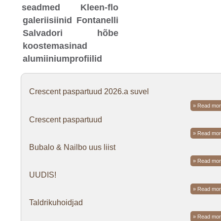
seadmed
Kleen-flo
galeriisiinid
Fontanelli
Salvadori
hõbe
koostemasinad
alumiiniumprofiilid
Crescent paspartuud 2026.a suvel
» Read mor
Crescent paspartuud
» Read mor
Bubalo & Nailbo uus liist
» Read mor
UUDIS!
» Read mor
Taldrikuhoidjad
» Read mor